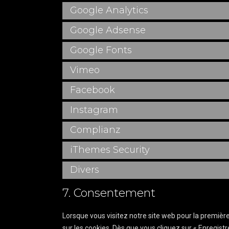
Google Analytics
Google Adsense
Google Fonts
Vimeo
Facebook
Instagram
Complianz
iThemes Security
Divers
7. Consentement
Lorsque vous visitez notre site web pour la premièr
sur les cookies. Dès que vous cliquez sur « Enregistr