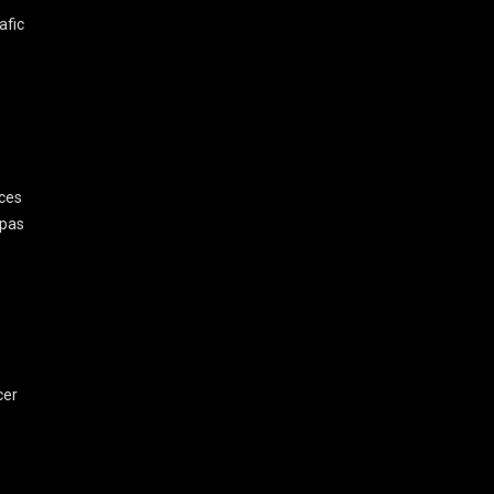
afic
nces
 pas
s
cer