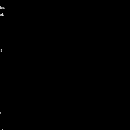
les
eb.
ps
s