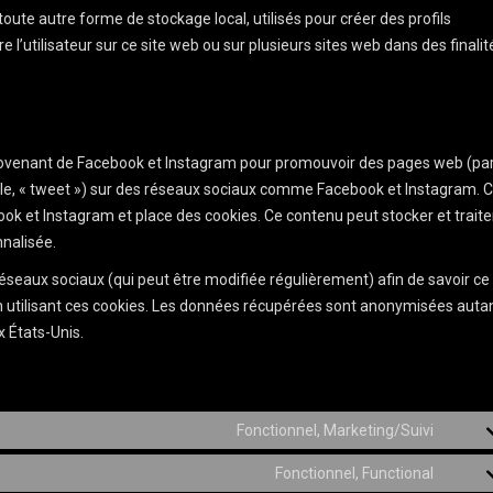
oute autre forme de stockage local, utilisés pour créer des profils
vre l’utilisateur sur ce site web ou sur plusieurs sites web dans des finalit
provenant de Facebook et Instagram pour promouvoir des pages web (pa
emple, « tweet ») sur des réseaux sociaux comme Facebook et Instagram. 
k et Instagram et place des cookies. Ce contenu peut stocker et traite
nnalisée.
s réseaux sociaux (qui peut être modifiée régulièrement) afin de savoir ce
en utilisant ces cookies. Les données récupérées sont anonymisées auta
 États-Unis.
Fonctionnel, Marketing/Suivi
Conse
to
Fonctionnel, Functional
Conse